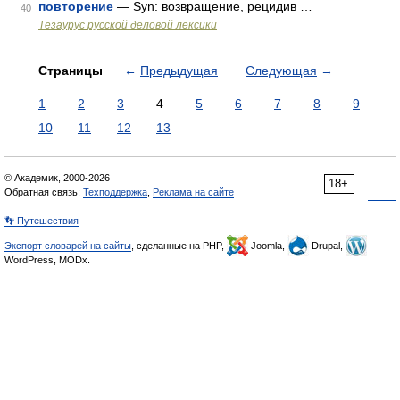
повторение
— Syn: возвращение, рецидив …
40
Тезаурус русской деловой лексики
Страницы
←
Предыдущая
Следующая
→
1
2
3
4
5
6
7
8
9
10
11
12
13
© Академик, 2000-2026
18+
Обратная связь:
Техподдержка
,
Реклама на сайте
👣 Путешествия
Экспорт словарей на сайты
, сделанные на PHP,
Joomla,
Drupal,
WordPress, MODx.