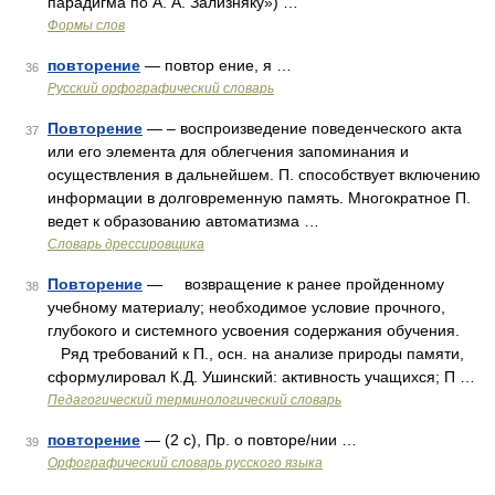
парадигма по А. А. Зализняку») …
Формы слов
повторение
— повтор ение, я …
36
Русский орфографический словарь
Повторение
— – воспроизведение поведенческого акта
37
или его элемента для облегчения запоминания и
осуществления в дальнейшем. П. способствует включению
информации в долговременную память. Многократное П.
ведет к образованию автоматизма …
Словарь дрессировщика
Повторение
— возвращение к ранее пройденному
38
учебному материалу; необходимое условие прочного,
глубокого и системного усвоения содержания обучения.
Ряд требований к П., осн. на анализе природы памяти,
сформулировал К.Д. Ушинский: активность учащихся; П …
Педагогический терминологический словарь
повторение
— (2 с), Пр. о повторе/нии …
39
Орфографический словарь русского языка