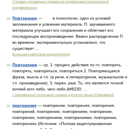
Словарь-справочник терминов нормативно-технической
документации
Повторение
— в психологии, одно из условий
33
запоминания и усвоения материала. П. заучиваемого
материала улучшает его сохранение и облегчает его
последующее воспроизведение. Важно распределение П.
во времени: экспериментально установлено, что
существует …
Большая советская энциклопедия
Повторение
— ср. 1. процесс действия по гл. повторить,
34
повторять, повториться, повторяться 2. Повторяющаяся
фраза, мысль и т.п. (в речи, в литературном, музыкальном и
т.п. произведении). 3. перен. разг. То, что является точной
копией кого либо, чего либо,&#8230; …
Современный толковый словарь русского языка Ефремовой
повторение
— повторение, повторения, повторения,
35
повторений, повторению, повторениям, повторение,
повторения, повторением, повторениями, повторении,
повторениях (Источник: «Полная акцентуированная